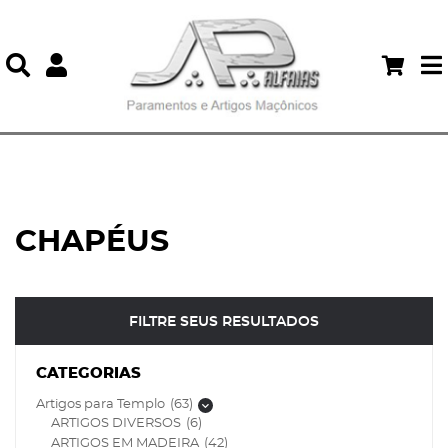
Ícone de pesquisa
one
CHAPÉUS
FILTRE SEUS RESULTADOS
CATEGORIAS
Artigos para Templo
(63)
Mostrar subcategorias
ARTIGOS DIVERSOS
(6)
ARTIGOS EM MADEIRA
(42)