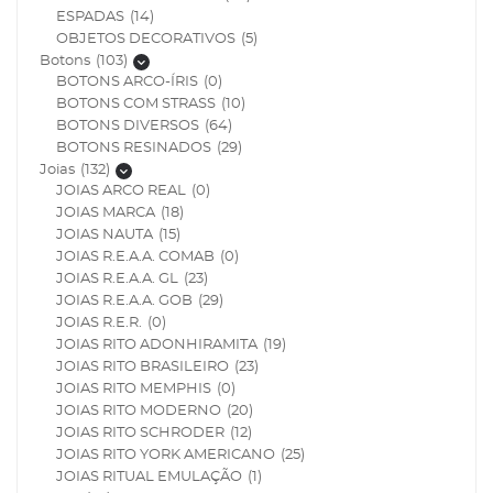
ESPADAS
(14)
OBJETOS DECORATIVOS
(5)
Botons
(103)
Mostrar subcategorias
BOTONS ARCO-ÍRIS
(0)
BOTONS COM STRASS
(10)
BOTONS DIVERSOS
(64)
BOTONS RESINADOS
(29)
Joias
(132)
Mostrar subcategorias
JOIAS ARCO REAL
(0)
JOIAS MARCA
(18)
trar/Ocultar Submenu
JOIAS NAUTA
(15)
JOIAS R.E.A.A. COMAB
(0)
trar/Ocultar Submenu
JOIAS R.E.A.A. GL
(23)
JOIAS R.E.A.A. GOB
(29)
trar/Ocultar Submenu
JOIAS R.E.R.
(0)
JOIAS RITO ADONHIRAMITA
(19)
trar/Ocultar Submenu
JOIAS RITO BRASILEIRO
(23)
JOIAS RITO MEMPHIS
(0)
trar/Ocultar Submenu
JOIAS RITO MODERNO
(20)
JOIAS RITO SCHRODER
(12)
trar/Ocultar Submenu
JOIAS RITO YORK AMERICANO
(25)
JOIAS RITUAL EMULAÇÃO
(1)
trar/Ocultar Submenu